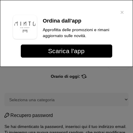
×
Per migliorare l'esperienza dell'utente, questo sito utilizza cookie tecnici e
di terze parti. Proseguendo nella navigazione, acconsenti all'uso dei
×
cookie
.
OK
Ordina dall'app
Language
Sushi Minto
Approfitta delle promozioni e rimani
aggiornato sulle novità.
Scarica l'app
Più info
Sushi Minto
Orario di oggi:
Recupero password
Se hai dimenticato la password, inserisci qui il tuo indirizzo email.
Ti invieremo una nuova password random, che potrai modificare